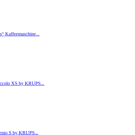
s“ Kaffeemaschine...
ccolo XS by KRUPS...
nio S by KRUPS...